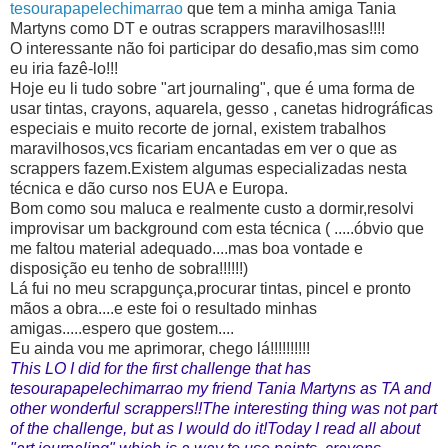
tesourapapelechimarrao
que tem a minha amiga Tania
Martyns como DT e outras scrappers maravilhosas!!!!
O interessante não foi participar do desafio,mas sim como
eu iria fazê-lo!!!
Hoje eu li tudo sobre "art journaling", que é uma forma de
usar tintas, crayons, aquarela, gesso , canetas hidrográficas
especiais e muito recorte de jornal, existem trabalhos
maravilhosos,vcs ficariam encantadas em ver o que as
scrappers fazem.Existem algumas especializadas nesta
técnica e dão curso nos EUA e Europa.
Bom como sou maluca e realmente custo a dormir,resolvi
improvisar um background com esta técnica ( .....óbvio que
me faltou material adequado....mas boa vontade e
disposição eu tenho de sobra!!!!!!)
Lá fui no meu scrapgunça,procurar tintas, pincel e pronto
mãos a obra....e este foi o resultado minhas
amigas.....espero que gostem....
Eu ainda vou me aprimorar, chego lá!!!!!!!!!!
This LO I did for the first challenge that has
tesourapapelechimarrao my friend Tania Martyns as TA and
other wonderful scrappers!!The interesting thing was not part
of the challenge, but as I would do it!Today I read all about