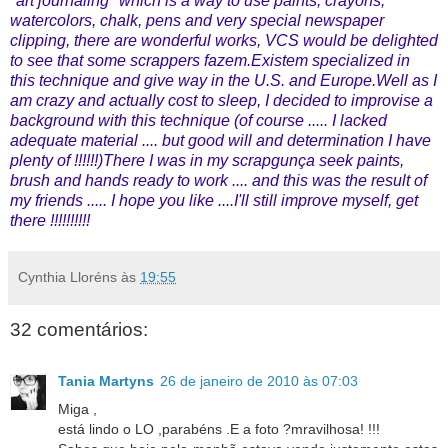
"art journaling" which is a way to use paints, crayons,
watercolors, chalk, pens and very special newspaper
clipping, there are wonderful works, VCS would be delighted
to see that some scrappers fazem.Existem specialized in
this technique and give way in the U.S. and Europe.Well as I
am crazy and actually cost to sleep, I decided to improvise a
background with this technique (of course ..... I lacked
adequate material .... but good will and determination I have
plenty of !!!!!!)There I was in my scrapgunça seek paints,
brush and hands ready to work .... and this was the result of
my friends ..... I hope you like ....I'll still improve myself, get
there !!!!!!!!!!
Cynthia Lloréns
às
19:55
32 comentários:
Tania Martyns
26 de janeiro de 2010 às 07:03
Miga ,
está lindo o LO ,parabéns .E a foto ?mravilhosa! !!!