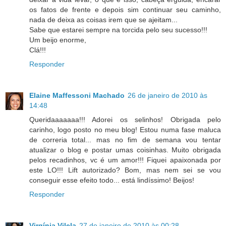
os fatos de frente e depois sim continuar seu caminho,
nada de deixa as coisas irem que se ajeitam...
Sabe que estarei sempre na torcida pelo seu sucesso!!!
Um beijo enorme,
Clá!!!
Responder
Elaine Maffessoni Machado
26 de janeiro de 2010 às
14:48
Queridaaaaaaa!!! Adorei os selinhos! Obrigada pelo
carinho, logo posto no meu blog! Estou numa fase maluca
de correria total... mas no fim de semana vou tentar
atualizar o blog e postar umas coisinhas. Muito obrigada
pelos recadinhos, vc é um amor!!! Fiquei apaixonada por
este LO!!! Lift autorizado? Bom, mas nem sei se vou
conseguir esse efeito todo... está lindíssimo! Beijos!
Responder
Virgínia Vilela
27 de janeiro de 2010 às 00:28