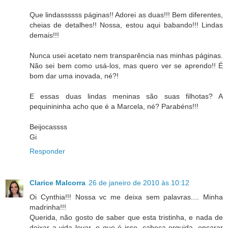
Que lindassssss páginas!! Adorei as duas!!! Bem diferentes,
cheias de detalhes!! Nossa, estou aqui babando!!! Lindas
demais!!!
Nunca usei acetato nem transparência nas minhas páginas.
Não sei bem como usá-los, mas quero ver se aprendo!! É
bom dar uma inovada, né?!
E essas duas lindas meninas são suas filhotas? A
pequinininha acho que é a Marcela, né? Parabéns!!!
Beijocassss
Gi
Responder
Clarice Malcorra
26 de janeiro de 2010 às 10:12
Oi Cynthia!!! Nossa vc me deixa sem palavras.... Minha
madrinha!!!
Querida, não gosto de saber que esta tristinha, e nada de
deixar a vida levar, o que é isso, cabeça erguida, encarar