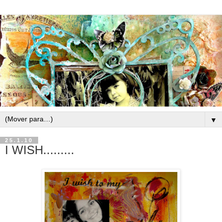
▼
25.1.10
I WISH.........